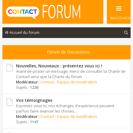
RACCOURCIS
R
Accueil du forum
e
c
Forum de Discussions
h
e
Nouvelles, Nouveaux : présentez vous ici !
Avant de poster un message, merci de consulter la Charte de
r
Contact ainsi que la Charte du forum
Modérateur :
Contact - Equipe de modération
c
Sujets :
1226
h
e
Vos témoignages
Exprimez vous ici, nos échanges d'expérience peuvent
r
parfois faire avancer les choses...
Modérateur :
Contact - Equipe de modération
Sujets :
1147