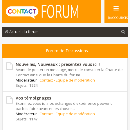
RACCOURCIS
R
Accueil du forum
e
c
Forum de Discussions
h
e
Nouvelles, Nouveaux : présentez vous ici !
Avant de poster un message, merci de consulter la Charte de
r
Contact ainsi que la Charte du forum
Modérateur :
Contact - Equipe de modération
c
Sujets :
1224
h
e
Vos témoignages
Exprimez vous ici, nos échanges d'expérience peuvent
r
parfois faire avancer les choses...
Modérateur :
Contact - Equipe de modération
Sujets :
1147