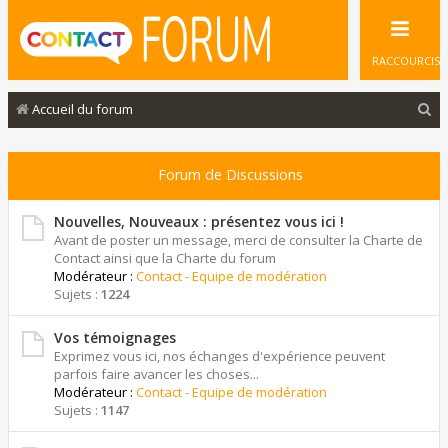
RACCOURCIS
R
Accueil du forum
e
c
Forum de Discussions
h
e
Nouvelles, Nouveaux : présentez vous ici !
Avant de poster un message, merci de consulter la Charte de
r
Contact ainsi que la Charte du forum
Modérateur :
Contact - Equipe de modération
c
Sujets :
1224
h
e
Vos témoignages
Exprimez vous ici, nos échanges d'expérience peuvent
r
parfois faire avancer les choses...
Modérateur :
Contact - Equipe de modération
Sujets :
1147