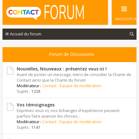
RACCOURCIS
R
Accueil du forum
e
c
Forum de Discussions
h
e
Nouvelles, Nouveaux : présentez vous ici !
Avant de poster un message, merci de consulter la Charte de
r
Contact ainsi que la Charte du forum
Modérateur :
Contact - Equipe de modération
c
Sujets :
1228
h
e
Vos témoignages
Exprimez vous ici, nos échanges d'expérience peuvent
r
parfois faire avancer les choses...
Modérateur :
Contact - Equipe de modération
Sujets :
1147