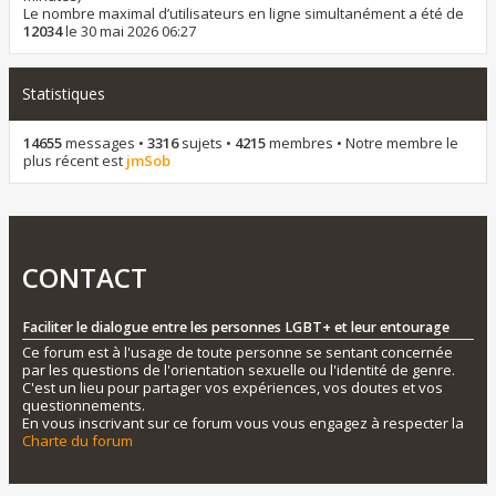
Le nombre maximal d’utilisateurs en ligne simultanément a été de
12034
le 30 mai 2026 06:27
Statistiques
14655
messages •
3316
sujets •
4215
membres • Notre membre le
plus récent est
jmSob
CONTACT
Faciliter le dialogue entre les personnes LGBT+ et leur entourage
Ce forum est à l'usage de toute personne se sentant concernée
par les questions de l'orientation sexuelle ou l'identité de genre.
C'est un lieu pour partager vos expériences, vos doutes et vos
questionnements.
En vous inscrivant sur ce forum vous vous engagez à respecter la
Charte du forum