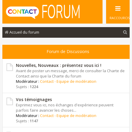
RACCOURCIS
R
Accueil du forum
e
c
Forum de Discussions
h
e
Nouvelles, Nouveaux : présentez vous ici !
Avant de poster un message, merci de consulter la Charte de
r
Contact ainsi que la Charte du forum
Modérateur :
Contact - Equipe de modération
c
Sujets :
1224
h
e
Vos témoignages
Exprimez vous ici, nos échanges d'expérience peuvent
r
parfois faire avancer les choses...
Modérateur :
Contact - Equipe de modération
Sujets :
1147