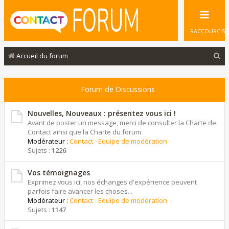
RACCOURCIS
R
Accueil du forum
e
c
Forum de Discussions
h
e
Nouvelles, Nouveaux : présentez vous ici !
Avant de poster un message, merci de consulter la Charte de
r
Contact ainsi que la Charte du forum
Modérateur :
Contact - Equipe de modération
c
Sujets :
1226
h
e
Vos témoignages
Exprimez vous ici, nos échanges d'expérience peuvent
r
parfois faire avancer les choses...
Modérateur :
Contact - Equipe de modération
Sujets :
1147