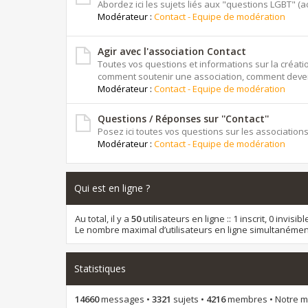
Abordez ici les sujets liés aux "questions LGBT" (actu
Modérateur :
Contact - Equipe de modération
Agir avec l'association Contact
Toutes vos questions et informations sur la créat
comment soutenir une association, comment deven
Modérateur :
Contact - Equipe de modération
Questions / Réponses sur ''Contact''
Posez ici toutes vos questions sur les associations
Modérateur :
Contact - Equipe de modération
Qui est en ligne ?
Au total, il y a
50
utilisateurs en ligne :: 1 inscrit, 0 invis
Le nombre maximal d’utilisateurs en ligne simultanémen
Statistiques
14660
messages •
3321
sujets •
4216
membres • Notre me