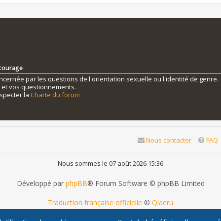
ntourage
ernée par les questions de l'orientation sexuelle ou l'identité de genre.
s et vos questionnements.
specter la
Charte du forum
Nous contacter
FAQ
Nous sommes le 07 août 2026 15:36
Développé par
phpBB
® Forum Software © phpBB Limited
Traduction française officielle
©
Qiaeru