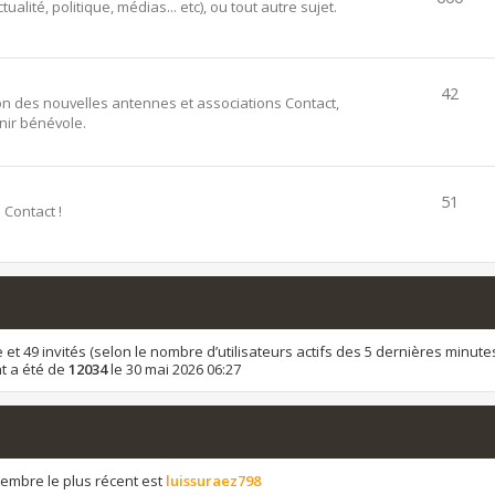
alité, politique, médias... etc), ou tout autre sujet.
42
ion des nouvelles antennes et associations Contact,
ir bénévole.
51
 Contact !
ible et 49 invités (selon le nombre d’utilisateurs actifs des 5 dernières minute
t a été de
12034
le 30 mai 2026 06:27
mbre le plus récent est
luissuraez798