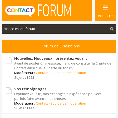
RACCOURCIS
R
Accueil du forum
e
c
Forum de Discussions
h
e
Nouvelles, Nouveaux : présentez vous ici !
Avant de poster un message, merci de consulter la Charte de
r
Contact ainsi que la Charte du forum
Modérateur :
Contact - Equipe de modération
c
Sujets :
1228
h
e
Vos témoignages
Exprimez vous ici, nos échanges d'expérience peuvent
r
parfois faire avancer les choses...
Modérateur :
Contact - Equipe de modération
Sujets :
1147