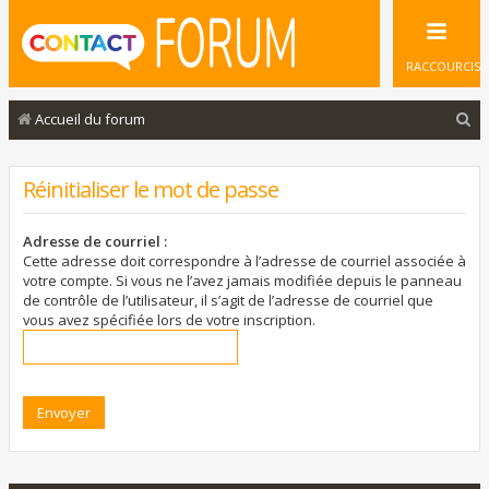
RACCOURCIS
R
Accueil du forum
e
c
Réinitialiser le mot de passe
h
e
Adresse de courriel :
Cette adresse doit correspondre à l’adresse de courriel associée à
r
votre compte. Si vous ne l’avez jamais modifiée depuis le panneau
de contrôle de l’utilisateur, il s’agit de l’adresse de courriel que
c
vous avez spécifiée lors de votre inscription.
h
e
r