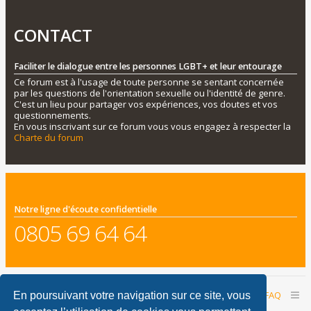
CONTACT
Faciliter le dialogue entre les personnes LGBT+ et leur entourage
Ce forum est à l'usage de toute personne se sentant concernée
par les questions de l'orientation sexuelle ou l'identité de genre.
C'est un lieu pour partager vos expériences, vos doutes et vos
questionnements.
En vous inscrivant sur ce forum vous vous engagez à respecter la
Charte du forum
Notre ligne d'écoute confidentielle
0805 69 64 64
Accueil du forum
Nous contacter
FAQ
En poursuivant votre navigation sur ce site, vous