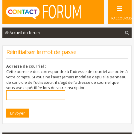
RACCOURCIS
R
Accueil du forum
e
c
Réinitialiser le mot de passe
h
e
Adresse de courriel :
Cette adresse doit correspondre à l’adresse de courriel associée à
r
votre compte. Si vous ne l’avez jamais modifiée depuis le panneau
de contrôle de l’utilisateur, il s’agit de l’adresse de courriel que
c
vous avez spécifiée lors de votre inscription.
h
e
r