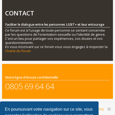
CONTACT
Faciliter le dialogue entre les personnes LGBT+ et leur entourage
Ce forum est à l'usage de toute personne se sentant concernée
par les questions de l'orientation sexuelle ou l'identité de genre.
C'est un lieu pour partager vos expériences, vos doutes et vos
questionnements.
En vous inscrivant sur ce forum vous vous engagez à respecter la
Charte du forum
Notre ligne d'écoute confidentielle
0805 69 64 64
Accueil du forum
Nous contacter
FAQ
En poursuivant votre navigation sur ce site, vous