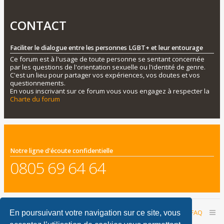
CONTACT
Faciliter le dialogue entre les personnes LGBT+ et leur entourage
Ce forum est à l'usage de toute personne se sentant concernée
par les questions de l'orientation sexuelle ou l'identité de genre.
C'est un lieu pour partager vos expériences, vos doutes et vos
questionnements.
En vous inscrivant sur ce forum vous vous engagez à respecter la
Charte du forum
Notre ligne d'écoute confidentielle
0805 69 64 64
Accueil du forum
Nous contacter
FAQ
En poursuivant votre navigation sur ce site, vous