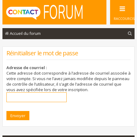
RACCOURCIS
R
Accueil du forum
e
c
Réinitialiser le mot de passe
h
e
Adresse de courriel :
Cette adresse doit correspondre à l’adresse de courriel associée à
r
votre compte. Si vous ne l’avez jamais modifiée depuis le panneau
de contrôle de l’utilisateur, il s’agit de l’adresse de courriel que
c
vous avez spécifiée lors de votre inscription.
h
e
r