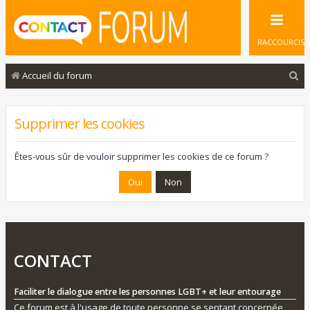
RACCOURCIS
R
Accueil du forum
e
c
Supprimer les cookies
h
e
Êtes-vous sûr de vouloir supprimer les cookies de ce forum ?
r
c
h
e
r
CONTACT
Faciliter le dialogue entre les personnes LGBT+ et leur entourage
Ce forum est à l'usage de toute personne se sentant concernée