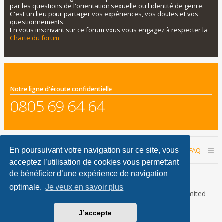
par les questions de l'orientation sexuelle ou l'identité de genre.
C'est un lieu pour partager vos expériences, vos doutes et vos
questionnements.
En vous inscrivant sur ce forum vous vous engagez à respecter la
Charte du forum
Notre ligne d'écoute confidentielle
0805 69 64 64
Accueil du forum
Nous contacter
FAQ
En poursuivant votre navigation sur ce site, vous
acceptez l’utilisation de cookies vous permettant
Nous sommes le 07 août 2026 06:59
de bénéficier d’une expérience de navigation
optimale.
Je veux en savoir plus
Développé par
phpBB
® Forum Software © phpBB Limited
Traduction française officielle
©
Qiaeru
J’accepte
phpBB Metro Theme by
PixelGoose Studio