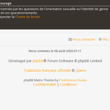
ntourage
ernée par les questions de l'orientation sexuelle ou l'identité de genre.
s et vos questionnements.
specter la
Charte du forum
Nous contacter
FAQ
Nous sommes le 06 août 2026 01:11
Développé par
phpBB
® Forum Software © phpBB Limited
Traduction française officielle
©
Qiaeru
phpBB Metro Theme by
PixelGoose Studio
Confidentialité
|
Conditions