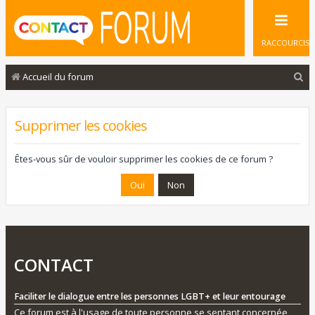
RACCOURCIS
R
Accueil du forum
e
c
Supprimer les cookies
h
e
Êtes-vous sûr de vouloir supprimer les cookies de ce forum ?
r
c
h
e
r
CONTACT
Faciliter le dialogue entre les personnes LGBT+ et leur entourage
Ce forum est à l'usage de toute personne se sentant concernée