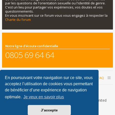
par les questions de l'orientation sexuelle ou l'identité de genre.
C'est un lieu pour partager vos expériences, vos doutes et vos
questionnements.
En vous inscrivant sur ce forum vous vous engagez à respecter la
Charte du forum
Notre ligne d'écoute confidentielle
0805 69 64 64
Accueil du forum
Nous contacter
FAQ
En poursuivant votre navigation sur ce site, vous
acceptez l’utilisation de cookies vous permettant
Nous sommes le 07 août 2026 07:43
de bénéficier d’une expérience de navigation
optimale.
Je veux en savoir plus
Développé par
phpBB
® Forum Software © phpBB Limited
Traduction française officielle
©
Qiaeru
J’accepte
phpBB Metro Theme by
PixelGoose Studio