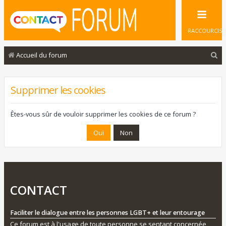
RACCOURCIS
R
Accueil du forum
e
c
Supprimer les cookies
h
e
Êtes-vous sûr de vouloir supprimer les cookies de ce forum ?
r
c
h
e
r
CONTACT
Faciliter le dialogue entre les personnes LGBT+ et leur entourage
Ce forum est à l'usage de toute personne se sentant concernée