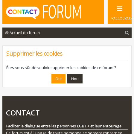
RACCOURCIS
R
Accueil du forum
e
c
Supprimer les cookies
h
e
Êtes-vous sûr de vouloir supprimer les cookies de ce forum ?
r
c
h
e
r
CONTACT
Faciliter le dialogue entre les personnes LGBT+ et leur entourage
Ce forum est à l'usage de toute personne se sentant concernée