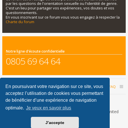
par les questions de l'orientation sexuelle ou l'identité de genre.
C'est un lieu pour partager vos expériences, vos doutes et vos
questionnements.
En vous inscrivant sur ce forum vous vous engagez à respecter la
Charte du forum
Notre ligne d'écoute confidentielle
0805 69 64 64
Accueil du forum
Nous contacter
FAQ
En poursuivant votre navigation sur ce site, vous
acceptez l’utilisation de cookies vous permettant
Nous sommes le 08 août 2026 19:45
de bénéficier d’une expérience de navigation
optimale.
Je veux en savoir plus
Développé par
phpBB
® Forum Software © phpBB Limited
Traduction française officielle
©
Qiaeru
J’accepte
phpBB Metro Theme by
PixelGoose Studio