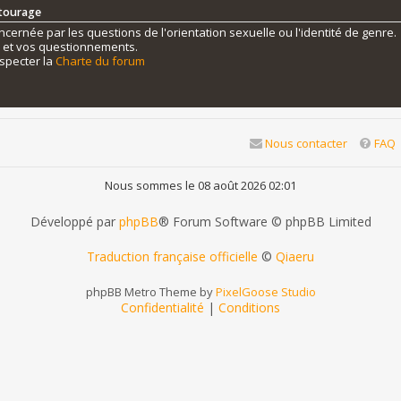
ntourage
ernée par les questions de l'orientation sexuelle ou l'identité de genre.
s et vos questionnements.
specter la
Charte du forum
Nous contacter
FAQ
Nous sommes le 08 août 2026 02:01
Développé par
phpBB
® Forum Software © phpBB Limited
Traduction française officielle
©
Qiaeru
phpBB Metro Theme by
PixelGoose Studio
Confidentialité
|
Conditions