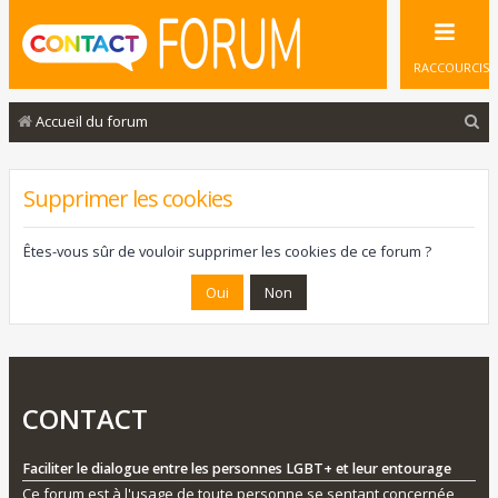
RACCOURCIS
R
Accueil du forum
e
c
Supprimer les cookies
h
e
Êtes-vous sûr de vouloir supprimer les cookies de ce forum ?
r
c
h
e
r
CONTACT
Faciliter le dialogue entre les personnes LGBT+ et leur entourage
Ce forum est à l'usage de toute personne se sentant concernée