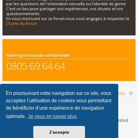
par les questions de l'orientation sexuelle ou l'identité de genre.
C'est un lieu pour partager vos expériences, vos doutes et vos
questionnements.
En vous inscrivant sur ce forum vous vous engagez à respecter la
Charte du forum
Notre ligne d'écoute confidentielle
0805 69 64 64
Accueil du forum
Nous contacter
FAQ
En poursuivant votre navigation sur ce site, vous
acceptez l’utilisation de cookies vous permettant
Nous sommes le 10 août 2026 04:56
de bénéficier d’une expérience de navigation
optimale.
Je veux en savoir plus
Développé par
phpBB
® Forum Software © phpBB Limited
Traduction française officielle
©
Qiaeru
J’accepte
phpBB Metro Theme by
PixelGoose Studio