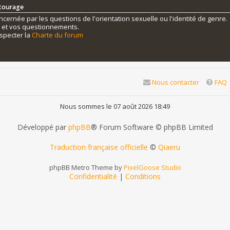
ntourage
ernée par les questions de l'orientation sexuelle ou l'identité de genre.
s et vos questionnements.
specter la
Charte du forum
Nous contacter
FAQ
Nous sommes le 07 août 2026 18:49
Développé par
phpBB
® Forum Software © phpBB Limited
Traduction française officielle
©
Qiaeru
phpBB Metro Theme by
PixelGoose Studio
Confidentialité
|
Conditions