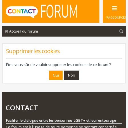
RACCOURCIS
R
Accueil du forum
e
c
Supprimer les cookies
h
e
Êtes-vous sûr de vouloir supprimer les cookies de ce forum ?
r
c
h
e
r
CONTACT
Faciliter le dialogue entre les personnes LGBT+ et leur entourage
Ce forum est à l'usage de toute personne se sentant concernée