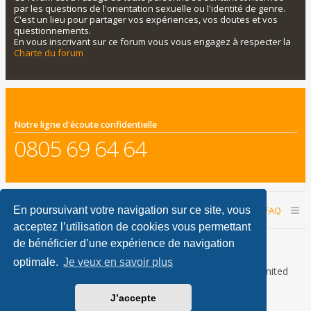
par les questions de l'orientation sexuelle ou l'identité de genre.
C'est un lieu pour partager vos expériences, vos doutes et vos
questionnements.
En vous inscrivant sur ce forum vous vous engagez à respecter la
Charte du forum
Notre ligne d'écoute confidentielle
0805 69 64 64
Accueil du forum
Nous contacter
FAQ
En poursuivant votre navigation sur ce site, vous
acceptez l’utilisation de cookies vous permettant
Nous sommes le 09 août 2026 11:18
de bénéficier d’une expérience de navigation
optimale.
Je veux en savoir plus
Développé par
phpBB
® Forum Software © phpBB Limited
Traduction française officielle
©
Qiaeru
J’accepte
phpBB Metro Theme by
PixelGoose Studio