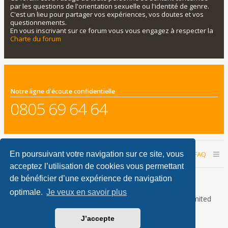
par les questions de l'orientation sexuelle ou l'identité de genre.
C'est un lieu pour partager vos expériences, vos doutes et vos
questionnements.
En vous inscrivant sur ce forum vous vous engagez à respecter la
Charte du forum
Notre ligne d'écoute confidentielle
0805 69 64 64
Accueil du forum
Nous contacter
FAQ
En poursuivant votre navigation sur ce site, vous
acceptez l’utilisation de cookies vous permettant
Nous sommes le 07 août 2026 03:07
de bénéficier d’une expérience de navigation
optimale.
Je veux en savoir plus
Développé par
phpBB
® Forum Software © phpBB Limited
Traduction française officielle
©
Qiaeru
J’accepte
phpBB Metro Theme by
PixelGoose Studio