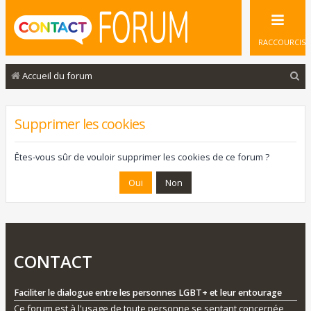
RACCOURCIS
R
Accueil du forum
e
c
Supprimer les cookies
h
e
Êtes-vous sûr de vouloir supprimer les cookies de ce forum ?
r
c
h
e
r
CONTACT
Faciliter le dialogue entre les personnes LGBT+ et leur entourage
Ce forum est à l'usage de toute personne se sentant concernée