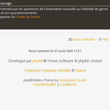
ntourage
ernée par les questions de l'orientation sexuelle ou l'identité de genre.
s et vos questionnements.
specter la
Charte du forum
Nous contacter
FAQ
Nous sommes le 07 août 2026 17:57
Développé par
phpBB
® Forum Software © phpBB Limited
Traduction française officielle
©
Qiaeru
phpBB Metro Theme by
PixelGoose Studio
Confidentialité
|
Conditions