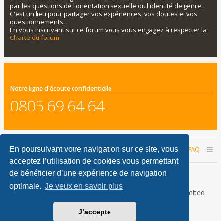
par les questions de l'orientation sexuelle ou l'identité de genre.
C'est un lieu pour partager vos expériences, vos doutes et vos
questionnements.
En vous inscrivant sur ce forum vous vous engagez à respecter la
Charte du forum
Notre ligne d'écoute confidentielle
0805 69 64 64
Accueil du forum
Nous contacter
FAQ
En poursuivant votre navigation sur ce site, vous
acceptez l’utilisation de cookies vous permettant
Nous sommes le 07 août 2026 10:54
de bénéficier d’une expérience de navigation
optimale.
Je veux en savoir plus
Développé par
phpBB
® Forum Software © phpBB Limited
Traduction française officielle
©
Qiaeru
J’accepte
phpBB Metro Theme by
PixelGoose Studio