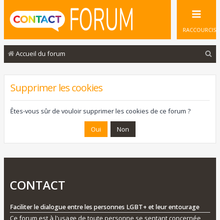
RACCOURCIS
R
Accueil du forum
e
c
Supprimer les cookies
h
e
Êtes-vous sûr de vouloir supprimer les cookies de ce forum ?
r
c
h
e
r
CONTACT
Faciliter le dialogue entre les personnes LGBT+ et leur entourage
Ce forum est à l'usage de toute personne se sentant concernée