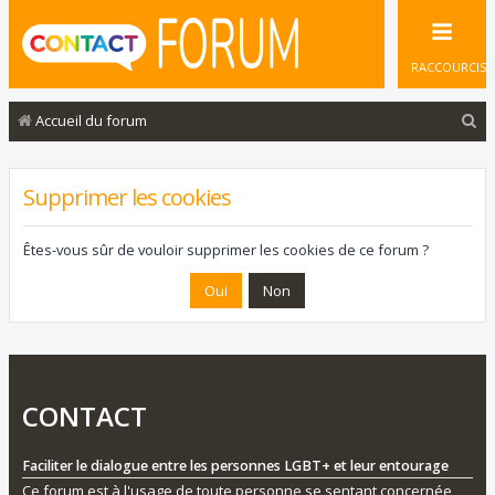
RACCOURCIS
R
Accueil du forum
e
c
Supprimer les cookies
h
e
Êtes-vous sûr de vouloir supprimer les cookies de ce forum ?
r
c
h
e
r
CONTACT
Faciliter le dialogue entre les personnes LGBT+ et leur entourage
Ce forum est à l'usage de toute personne se sentant concernée