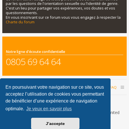
par les questions de l'orientation sexuelle ou l'identité de genre.
C'est un lieu pour partager vos expériences, vos doutes et vos
questionnements.
En vous inscrivant sur ce forum vous vous engagez à respecter la
Charte du forum
Notre ligne d'écoute confidentielle
0805 69 64 64
Accueil du forum
Nous contacter
FAQ
En poursuivant votre navigation sur ce site, vous
acceptez l’utilisation de cookies vous permettant
Nous sommes le 10 août 2026 05:19
de bénéficier d’une expérience de navigation
optimale.
Je veux en savoir plus
Développé par
phpBB
® Forum Software © phpBB Limited
Traduction française officielle
©
Qiaeru
J’accepte
phpBB Metro Theme by
PixelGoose Studio