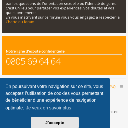
par les questions de l'orientation sexuelle ou l'identité de genre.
C'est un lieu pour partager vos expériences, vos doutes et vos
questionnements.
En vous inscrivant sur ce forum vous vous engagez à respecter la
Charte du forum
Notre ligne d'écoute confidentielle
0805 69 64 64
Accueil du forum
Nous contacter
FAQ
En poursuivant votre navigation sur ce site, vous
acceptez l’utilisation de cookies vous permettant
Nous sommes le 09 août 2026 15:59
de bénéficier d’une expérience de navigation
optimale.
Je veux en savoir plus
Développé par
phpBB
® Forum Software © phpBB Limited
Traduction française officielle
©
Qiaeru
J’accepte
phpBB Metro Theme by
PixelGoose Studio