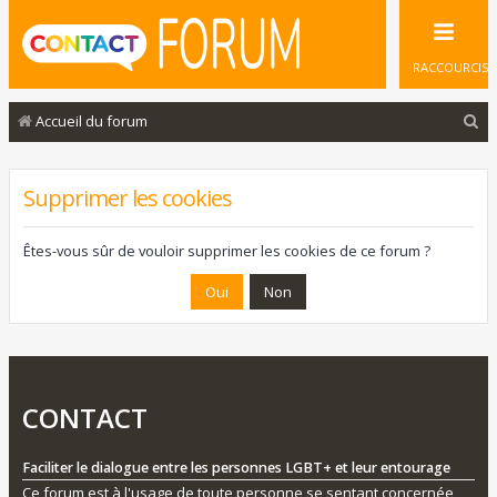
RACCOURCIS
R
Accueil du forum
e
c
Supprimer les cookies
h
e
Êtes-vous sûr de vouloir supprimer les cookies de ce forum ?
r
c
h
e
r
CONTACT
Faciliter le dialogue entre les personnes LGBT+ et leur entourage
Ce forum est à l'usage de toute personne se sentant concernée