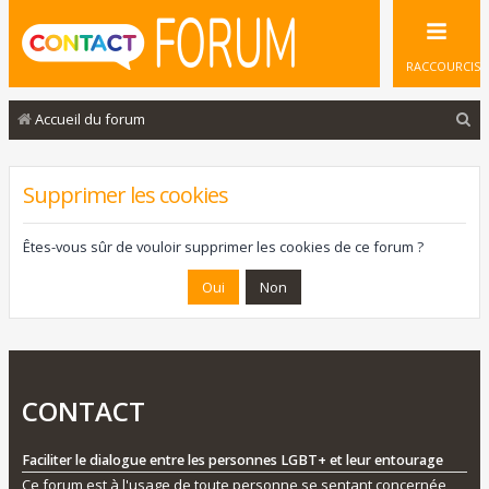
RACCOURCIS
R
Accueil du forum
e
c
Supprimer les cookies
h
e
Êtes-vous sûr de vouloir supprimer les cookies de ce forum ?
r
c
h
e
r
CONTACT
Faciliter le dialogue entre les personnes LGBT+ et leur entourage
Ce forum est à l'usage de toute personne se sentant concernée