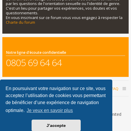
par les questions de l'orientation sexuelle ou l'identité de genre.
C'est un lieu pour partager vos expériences, vos doutes et vos
questionnements.
En vous inscrivant sur ce forum vous vous engagez à respecter la
Charte du forum
Notre ligne d'écoute confidentielle
0805 69 64 64
Accueil du forum
Nous contacter
FAQ
En poursuivant votre navigation sur ce site, vous
acceptez l’utilisation de cookies vous permettant
Nous sommes le 07 août 2026 23:54
de bénéficier d’une expérience de navigation
optimale.
Je veux en savoir plus
Développé par
phpBB
® Forum Software © phpBB Limited
Traduction française officielle
©
Qiaeru
J’accepte
phpBB Metro Theme by
PixelGoose Studio