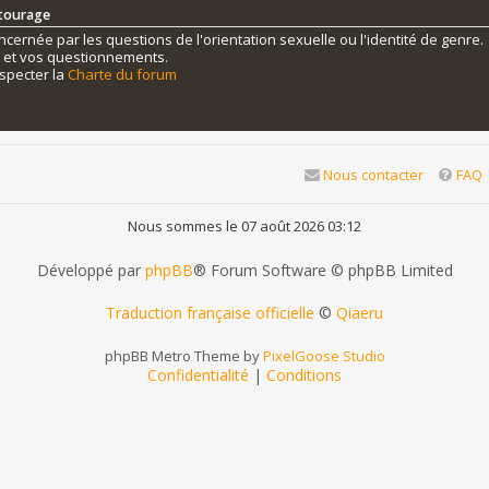
ntourage
ernée par les questions de l'orientation sexuelle ou l'identité de genre.
s et vos questionnements.
specter la
Charte du forum
Nous contacter
FAQ
Nous sommes le 07 août 2026 03:12
Développé par
phpBB
® Forum Software © phpBB Limited
Traduction française officielle
©
Qiaeru
phpBB Metro Theme by
PixelGoose Studio
Confidentialité
|
Conditions