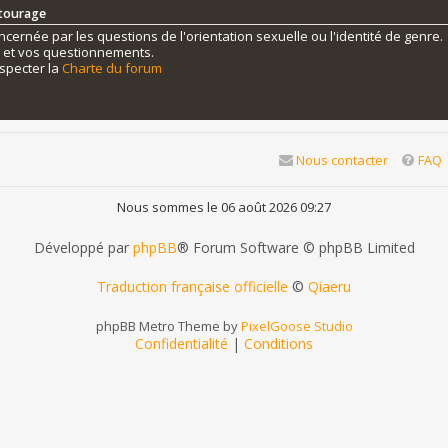
ntourage
ernée par les questions de l'orientation sexuelle ou l'identité de genre.
s et vos questionnements.
specter la
Charte du forum
Nous contacter
FAQ
Nous sommes le 06 août 2026 09:27
Développé par
phpBB
® Forum Software © phpBB Limited
Traduction française officielle
©
Qiaeru
phpBB Metro Theme by
PixelGoose Studio
Confidentialité
|
Conditions