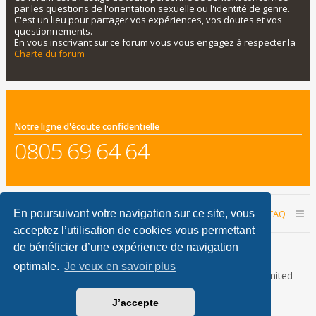
par les questions de l'orientation sexuelle ou l'identité de genre.
C'est un lieu pour partager vos expériences, vos doutes et vos
questionnements.
En vous inscrivant sur ce forum vous vous engagez à respecter la
Charte du forum
Notre ligne d'écoute confidentielle
0805 69 64 64
Accueil du forum
Nous contacter
FAQ
En poursuivant votre navigation sur ce site, vous
acceptez l’utilisation de cookies vous permettant
Nous sommes le 09 août 2026 08:55
de bénéficier d’une expérience de navigation
optimale.
Je veux en savoir plus
Développé par
phpBB
® Forum Software © phpBB Limited
Traduction française officielle
©
Qiaeru
J’accepte
phpBB Metro Theme by
PixelGoose Studio