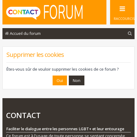
RACCOURCIS
R
Accueil du forum
e
c
Supprimer les cookies
h
e
Êtes-vous sûr de vouloir supprimer les cookies de ce forum ?
r
c
h
e
r
CONTACT
Faciliter le dialogue entre les personnes LGBT+ et leur entourage
Ce forum est à l'usage de toute personne se sentant concernée