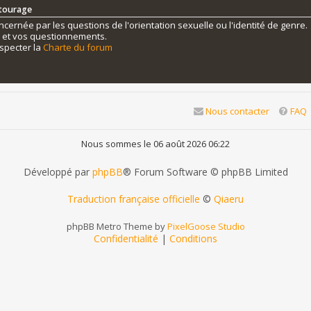
ntourage
ernée par les questions de l'orientation sexuelle ou l'identité de genre.
s et vos questionnements.
specter la
Charte du forum
Nous contacter
FAQ
Nous sommes le 06 août 2026 06:22
Développé par
phpBB
® Forum Software © phpBB Limited
Traduction française officielle
©
Qiaeru
phpBB Metro Theme by
PixelGoose Studio
Confidentialité
|
Conditions