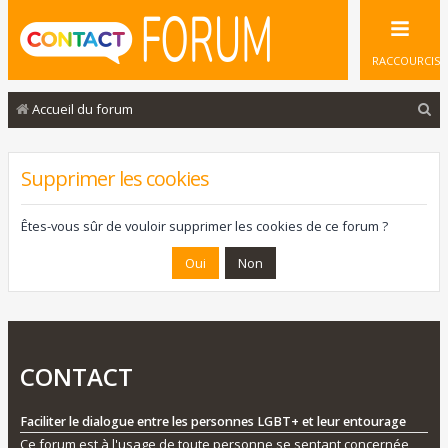
RACCOURCIS
R
Accueil du forum
e
c
Supprimer les cookies
h
e
Êtes-vous sûr de vouloir supprimer les cookies de ce forum ?
r
c
h
e
r
CONTACT
Faciliter le dialogue entre les personnes LGBT+ et leur entourage
Ce forum est à l'usage de toute personne se sentant concernée