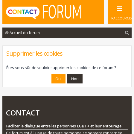
RACCOURCIS
R
Accueil du forum
e
c
Supprimer les cookies
h
e
Êtes-vous sûr de vouloir supprimer les cookies de ce forum ?
r
c
h
e
r
CONTACT
Faciliter le dialogue entre les personnes LGBT+ et leur entourage
Ce forum est à l'usage de toute personne se sentant concernée