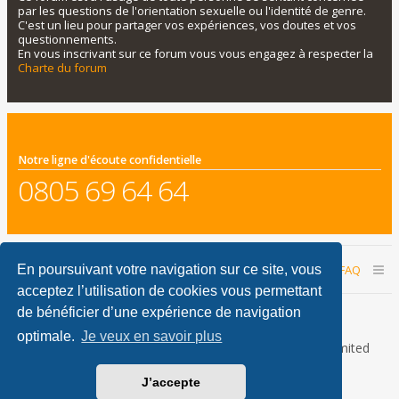
par les questions de l'orientation sexuelle ou l'identité de genre.
C'est un lieu pour partager vos expériences, vos doutes et vos
questionnements.
En vous inscrivant sur ce forum vous vous engagez à respecter la
Charte du forum
Notre ligne d'écoute confidentielle
0805 69 64 64
Accueil du forum
Nous contacter
FAQ
En poursuivant votre navigation sur ce site, vous
acceptez l’utilisation de cookies vous permettant
Nous sommes le 07 août 2026 06:24
de bénéficier d’une expérience de navigation
optimale.
Je veux en savoir plus
Développé par
phpBB
® Forum Software © phpBB Limited
Traduction française officielle
©
Qiaeru
J’accepte
phpBB Metro Theme by
PixelGoose Studio