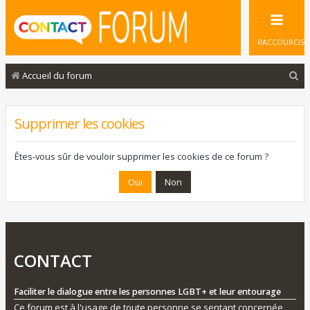
RACCOURCIS
R
Accueil du forum
e
c
Supprimer les cookies
h
e
Êtes-vous sûr de vouloir supprimer les cookies de ce forum ?
r
c
h
e
r
CONTACT
Faciliter le dialogue entre les personnes LGBT+ et leur entourage
Ce forum est à l'usage de toute personne se sentant concernée