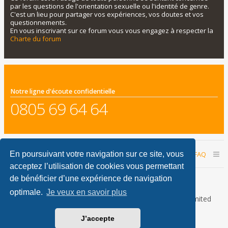
par les questions de l'orientation sexuelle ou l'identité de genre.
C'est un lieu pour partager vos expériences, vos doutes et vos
questionnements.
En vous inscrivant sur ce forum vous vous engagez à respecter la
Charte du forum
Notre ligne d'écoute confidentielle
0805 69 64 64
Accueil du forum
Nous contacter
FAQ
En poursuivant votre navigation sur ce site, vous
acceptez l’utilisation de cookies vous permettant
Nous sommes le 06 août 2026 11:56
de bénéficier d’une expérience de navigation
optimale.
Je veux en savoir plus
Développé par
phpBB
® Forum Software © phpBB Limited
Traduction française officielle
©
Qiaeru
J’accepte
phpBB Metro Theme by
PixelGoose Studio