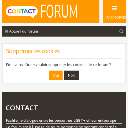
RACCOURCIS
R
Accueil du forum
e
c
Supprimer les cookies
h
e
Êtes-vous sûr de vouloir supprimer les cookies de ce forum ?
r
c
h
e
r
CONTACT
Faciliter le dialogue entre les personnes LGBT+ et leur entourage
Ce forum est à l'usage de toute personne se sentant concernée