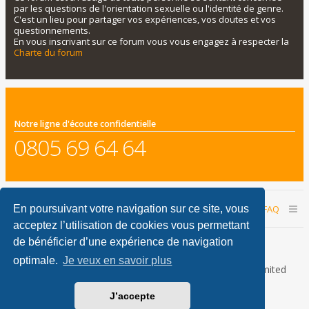
par les questions de l'orientation sexuelle ou l'identité de genre.
C'est un lieu pour partager vos expériences, vos doutes et vos
questionnements.
En vous inscrivant sur ce forum vous vous engagez à respecter la
Charte du forum
Notre ligne d'écoute confidentielle
0805 69 64 64
Accueil du forum
Nous contacter
FAQ
En poursuivant votre navigation sur ce site, vous
acceptez l’utilisation de cookies vous permettant
Nous sommes le 09 août 2026 09:02
de bénéficier d’une expérience de navigation
optimale.
Je veux en savoir plus
Développé par
phpBB
® Forum Software © phpBB Limited
Traduction française officielle
©
Qiaeru
J’accepte
phpBB Metro Theme by
PixelGoose Studio