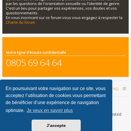
par les questions de l'orientation sexuelle ou l'identité de genre.
C'est un lieu pour partager vos expériences, vos doutes et vos
questionnements.
En vous inscrivant sur ce forum vous vous engagez à respecter la
Charte du forum
Notre ligne d'écoute confidentielle
0805 69 64 64
Accueil du forum
Nous contacter
FAQ
En poursuivant votre navigation sur ce site, vous
acceptez l’utilisation de cookies vous permettant
Nous sommes le 09 août 2026 06:30
de bénéficier d’une expérience de navigation
optimale.
Je veux en savoir plus
Développé par
phpBB
® Forum Software © phpBB Limited
Traduction française officielle
©
Qiaeru
J’accepte
phpBB Metro Theme by
PixelGoose Studio