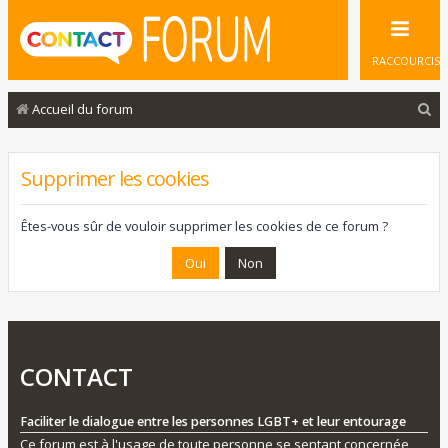
RACCOURCIS
R
Accueil du forum
e
c
Supprimer les cookies
h
e
Êtes-vous sûr de vouloir supprimer les cookies de ce forum ?
r
c
h
e
r
CONTACT
Faciliter le dialogue entre les personnes LGBT+ et leur entourage
Ce forum est à l'usage de toute personne se sentant concernée