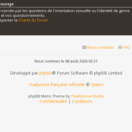
ntourage
ernée par les questions de l'orientation sexuelle ou l'identité de genre.
s et vos questionnements.
specter la
Charte du forum
Nous contacter
FAQ
Nous sommes le 08 août 2026 03:31
Développé par
phpBB
® Forum Software © phpBB Limited
Traduction française officielle
©
Qiaeru
phpBB Metro Theme by
PixelGoose Studio
Confidentialité
|
Conditions