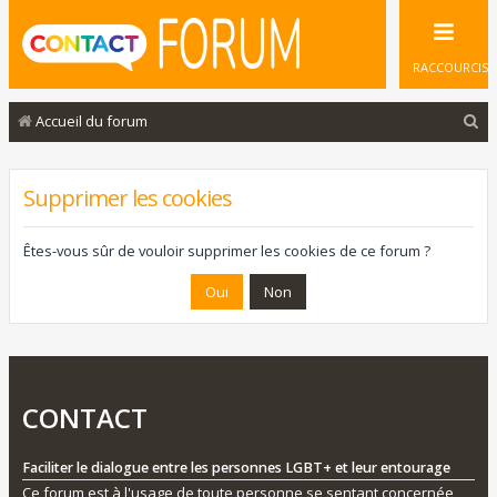
RACCOURCIS
R
Accueil du forum
e
c
Supprimer les cookies
h
e
Êtes-vous sûr de vouloir supprimer les cookies de ce forum ?
r
c
h
e
r
CONTACT
Faciliter le dialogue entre les personnes LGBT+ et leur entourage
Ce forum est à l'usage de toute personne se sentant concernée