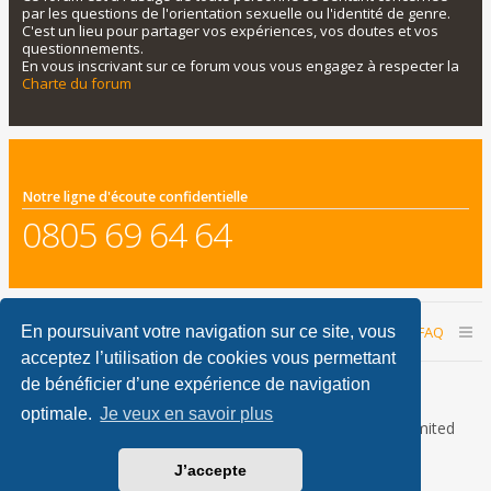
par les questions de l'orientation sexuelle ou l'identité de genre.
C'est un lieu pour partager vos expériences, vos doutes et vos
questionnements.
En vous inscrivant sur ce forum vous vous engagez à respecter la
Charte du forum
Notre ligne d'écoute confidentielle
0805 69 64 64
Accueil du forum
Nous contacter
FAQ
En poursuivant votre navigation sur ce site, vous
acceptez l’utilisation de cookies vous permettant
Nous sommes le 06 août 2026 01:33
de bénéficier d’une expérience de navigation
optimale.
Je veux en savoir plus
Développé par
phpBB
® Forum Software © phpBB Limited
Traduction française officielle
©
Qiaeru
J’accepte
phpBB Metro Theme by
PixelGoose Studio