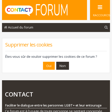
RACCOURCIS
R
Accueil du forum
e
c
Supprimer les cookies
h
e
Êtes-vous sûr de vouloir supprimer les cookies de ce forum ?
r
c
h
e
r
CONTACT
Faciliter le dialogue entre les personnes LGBT+ et leur entourage
Ce forum est à l'usage de toute personne se sentant concernée