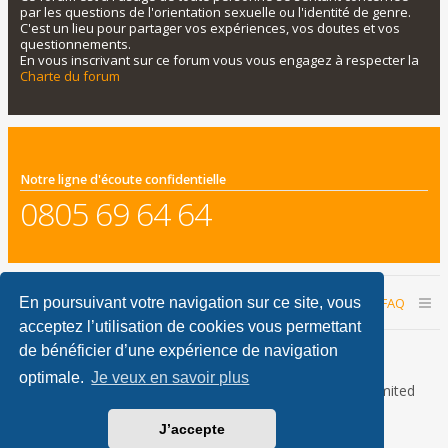
par les questions de l'orientation sexuelle ou l'identité de genre.
C'est un lieu pour partager vos expériences, vos doutes et vos
questionnements.
En vous inscrivant sur ce forum vous vous engagez à respecter la
Charte du forum
Notre ligne d'écoute confidentielle
0805 69 64 64
Accueil du forum
Nous contacter
FAQ
En poursuivant votre navigation sur ce site, vous
acceptez l’utilisation de cookies vous permettant
Nous sommes le 10 août 2026 05:25
de bénéficier d’une expérience de navigation
optimale.
Je veux en savoir plus
Développé par
phpBB
® Forum Software © phpBB Limited
Traduction française officielle
©
Qiaeru
J’accepte
phpBB Metro Theme by
PixelGoose Studio