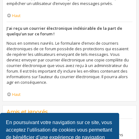
empêcher un utilisateur d’envoyer des messages privés.
Haut
J’ai reçu un courrier électronique indésirable de la part de
quelqu’un sur ce forum !
Nous en sommes navrés. Le formulaire d’envoi de courriers
électroniques de ce forum possède des protections qui essaient
de repérer les utilisateurs envoyant de tels messages. Vous
devriez envoyer par courrier électronique une copie complète du
courrier électronique que vous avez reçu à un administrateur du
forum. Il est très important d’y inclure les en-têtes contenant des
informations sur l’auteur du courrier électronique. Il pourra alors
agir en conséquence.
Haut
Amis et ignorés
En poursuivant votre navigation sur ce site, vous
À quoi sert ma liste d’amis et d’ignorés ?
acceptez l’utilisation de cookies vous permettant
Vous pouvez utiliser ces listes afin d’organiser et trier certains
de bénéficier d’une expérience de navigation