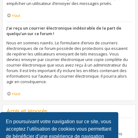
empêcher un utilisateur d’envoyer des messages privés.
Haut
J’ai reçu un courrier électronique indésirable de la part de
quelqu’un sur ce forum !
Nous en sommes navrés. Le formulaire d’envoi de courriers
électroniques de ce forum possède des protections qui essaient
de repérer les utilisateurs envoyant de tels messages. Vous
devriez envoyer par courrier électronique une copie complète du
courrier électronique que vous avez reçu à un administrateur du
forum. Il est très important d’y inclure les en-têtes contenant des
informations sur l’auteur du courrier électronique. Il pourra alors
agir en conséquence.
Haut
Amis et ignorés
En poursuivant votre navigation sur ce site, vous
À quoi sert ma liste d’amis et d’ignorés ?
acceptez l’utilisation de cookies vous permettant
Vous pouvez utiliser ces listes afin d’organiser et trier certains
de bénéficier d’une expérience de navigation