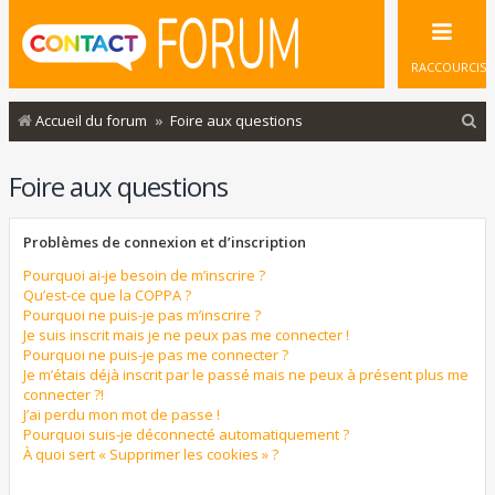
RACCOURCIS
R
Accueil du forum
Foire aux questions
e
Foire aux questions
c
h
Problèmes de connexion et d’inscription
e
r
Pourquoi ai-je besoin de m’inscrire ?
Qu’est-ce que la COPPA ?
c
Pourquoi ne puis-je pas m’inscrire ?
Je suis inscrit mais je ne peux pas me connecter !
h
Pourquoi ne puis-je pas me connecter ?
e
Je m’étais déjà inscrit par le passé mais ne peux à présent plus me
connecter ?!
r
J’ai perdu mon mot de passe !
Pourquoi suis-je déconnecté automatiquement ?
À quoi sert « Supprimer les cookies » ?