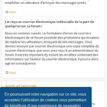
empêcher un utilisateur d’envoyer des messages privés.
Haut
J’ai reçu un courrier électronique indésirable de la part de
quelqu’un sur ce forum !
Nous en sommes navrés. Le formulaire d’envoi de courriers
électroniques de ce forum possède des protections qui essaient
de repérer les utilisateurs envoyant de tels messages. Vous
devriez envoyer par courrier électronique une copie complète du
courrier électronique que vous avez reçu à un administrateur du
forum. Il est très important d’y inclure les en-têtes contenant des
informations sur l’auteur du courrier électronique. Il pourra alors
agir en conséquence.
Haut
Amis et ignorés
En poursuivant votre navigation sur ce site, vous
À quoi sert ma liste d’amis et d’ignorés ?
acceptez l’utilisation de cookies vous permettant
Vous pouvez utiliser ces listes afin d’organiser et trier certains
de bénéficier d’une expérience de navigation