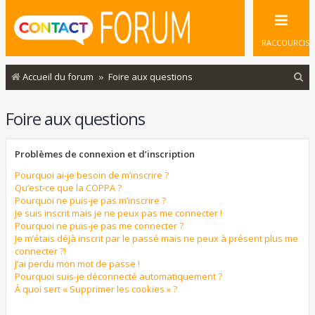
RACCOURCIS
R
Accueil du forum
Foire aux questions
e
Foire aux questions
c
h
Problèmes de connexion et d’inscription
e
r
Pourquoi ai-je besoin de m’inscrire ?
Qu’est-ce que la COPPA ?
c
Pourquoi ne puis-je pas m’inscrire ?
Je suis inscrit mais je ne peux pas me connecter !
h
Pourquoi ne puis-je pas me connecter ?
e
Je m’étais déjà inscrit par le passé mais ne peux à présent plus me
connecter ?!
r
J’ai perdu mon mot de passe !
Pourquoi suis-je déconnecté automatiquement ?
À quoi sert « Supprimer les cookies » ?