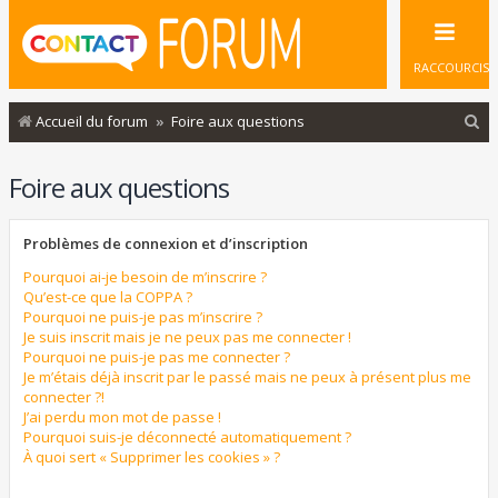
RACCOURCIS
R
Accueil du forum
Foire aux questions
e
Foire aux questions
c
h
Problèmes de connexion et d’inscription
e
r
Pourquoi ai-je besoin de m’inscrire ?
Qu’est-ce que la COPPA ?
c
Pourquoi ne puis-je pas m’inscrire ?
Je suis inscrit mais je ne peux pas me connecter !
h
Pourquoi ne puis-je pas me connecter ?
e
Je m’étais déjà inscrit par le passé mais ne peux à présent plus me
connecter ?!
r
J’ai perdu mon mot de passe !
Pourquoi suis-je déconnecté automatiquement ?
À quoi sert « Supprimer les cookies » ?