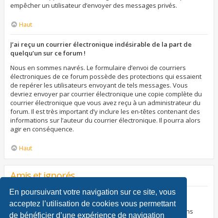
empêcher un utilisateur d’envoyer des messages privés.
Haut
J’ai reçu un courrier électronique indésirable de la part de
quelqu’un sur ce forum !
Nous en sommes navrés. Le formulaire d’envoi de courriers
électroniques de ce forum possède des protections qui essaient
de repérer les utilisateurs envoyant de tels messages. Vous
devriez envoyer par courrier électronique une copie complète du
courrier électronique que vous avez reçu à un administrateur du
forum. Il est très important d’y inclure les en-têtes contenant des
informations sur l’auteur du courrier électronique. Il pourra alors
agir en conséquence.
Haut
Amis et ignorés
En poursuivant votre navigation sur ce site, vous
À quoi sert ma liste d’amis et d’ignorés ?
acceptez l’utilisation de cookies vous permettant
Vous pouvez utiliser ces listes afin d’organiser et trier certains
de bénéficier d’une expérience de navigation