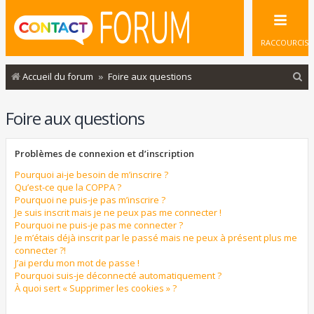
RACCOURCIS
R
Accueil du forum
Foire aux questions
e
Foire aux questions
c
h
Problèmes de connexion et d’inscription
e
r
Pourquoi ai-je besoin de m’inscrire ?
Qu’est-ce que la COPPA ?
c
Pourquoi ne puis-je pas m’inscrire ?
Je suis inscrit mais je ne peux pas me connecter !
h
Pourquoi ne puis-je pas me connecter ?
e
Je m’étais déjà inscrit par le passé mais ne peux à présent plus me
connecter ?!
r
J’ai perdu mon mot de passe !
Pourquoi suis-je déconnecté automatiquement ?
À quoi sert « Supprimer les cookies » ?