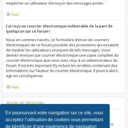
empêcher un utilisateur d’envoyer des messages privés.
Haut
J’ai reçu un courrier électronique indésirable de la part de
quelqu’un sur ce forum !
Nous en sommes navrés. Le formulaire d’envoi de courriers
électroniques de ce forum possède des protections qui essaient
de repérer les utilisateurs envoyant de tels messages. Vous
devriez envoyer par courrier électronique une copie complète du
courrier électronique que vous avez reçu à un administrateur du
forum. Il est très important d’y inclure les en-têtes contenant des
informations sur l’auteur du courrier électronique. Il pourra alors
agir en conséquence.
Haut
Amis et ignorés
En poursuivant votre navigation sur ce site, vous
À quoi sert ma liste d’amis et d’ignorés ?
acceptez l’utilisation de cookies vous permettant
Vous pouvez utiliser ces listes afin d’organiser et trier certains
de bénéficier d’une expérience de navigation