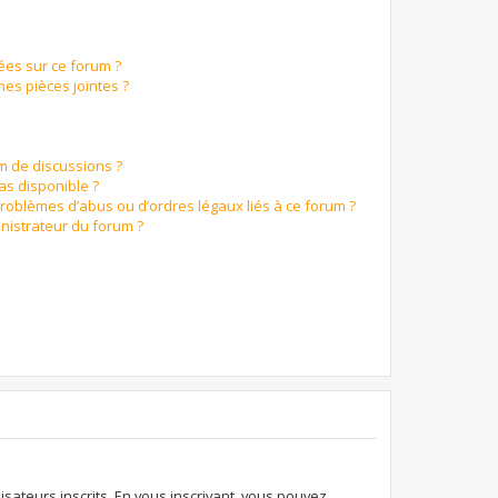
ées sur ce forum ?
es pièces jointes ?
um de discussions ?
pas disponible ?
problèmes d’abus ou d’ordres légaux liés à ce forum ?
nistrateur du forum ?
isateurs inscrits. En vous inscrivant, vous pouvez