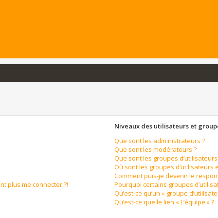
Niveaux des utilisateurs et groupe
Que sont les administrateurs ?
Que sont les modérateurs ?
Que sont les groupes d’utilisateurs
Où sont les groupes d’utilisateurs 
Comment puis-je devenir le respons
ent plus me connecter ?!
Pourquoi certains groupes d’utilis
Qu’est-ce qu’un « groupe d’utilisate
Qu’est-ce que le lien « L’équipe » ?