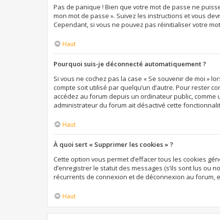
Pas de panique ! Bien que votre mot de passe ne puisse pa
mon mot de passe ». Suivez les instructions et vous de
Cependant, si vous ne pouvez pas réinitialiser votre mo
Haut
Pourquoi suis-je déconnecté automatiquement ?
Si vous ne cochez pas la case « Se souvenir de moi » lo
compte soit utilisé par quelqu’un d’autre. Pour rester c
accédez au forum depuis un ordinateur public, comme une 
administrateur du forum ait désactivé cette fonctionnali
Haut
À quoi sert « Supprimer les cookies » ?
Cette option vous permet d’effacer tous les cookies gé
d’enregistrer le statut des messages (s’ils sont lus ou 
récurrents de connexion et de déconnexion au forum, e
Haut