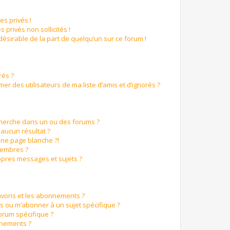
s privés !
 privés non sollicités !
ndésirable de la part de quelqu’un sur ce forum !
rés ?
r des utilisateurs de ma liste d’amis et d’ignorés ?
cherche dans un ou des forums ?
aucun résultat ?
ne page blanche ?!
membres ?
pres messages et sujets ?
favoris et les abonnements ?
s ou m’abonner à un sujet spécifique ?
orum spécifique ?
nnements ?