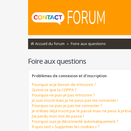
Accueil du forum
Foire aux questions
Foire aux questions
Problèmes de connexion et d’inscription
Pourquoi ai-je besoin de m’inscrire ?
Qu’est-ce que la COPPA ?
Pourquoi ne puis-je pas m’inscrire ?
Je suis inscrit mais je ne peux pas me connecter !
Pourquoi ne puis-je pas me connecter ?
Je m’étais déjà inscrit par le passé mais ne peux à prés
J’ai perdu mon mot de passe !
Pourquoi suis-je déconnecté automatiquement ?
À quoi sert « Supprimer les cookies » ?