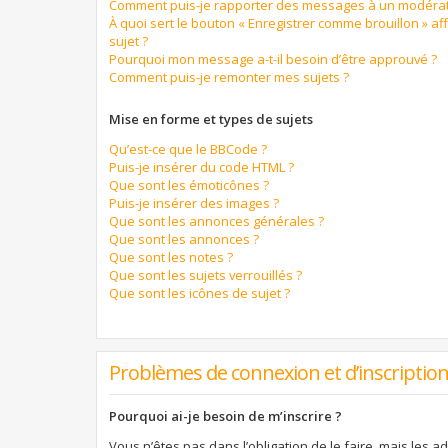
Comment puis-je rapporter des messages à un modérat
À quoi sert le bouton « Enregistrer comme brouillon » aff
sujet ?
Pourquoi mon message a-t-il besoin d’être approuvé ?
Comment puis-je remonter mes sujets ?
Mise en forme et types de sujets
Qu’est-ce que le BBCode ?
Puis-je insérer du code HTML ?
Que sont les émoticônes ?
Puis-je insérer des images ?
Que sont les annonces générales ?
Que sont les annonces ?
Que sont les notes ?
Que sont les sujets verrouillés ?
Que sont les icônes de sujet ?
Problèmes de connexion et d’inscriptio
Pourquoi ai-je besoin de m’inscrire ?
Vous n’êtes pas dans l’obligation de le faire, mais les a