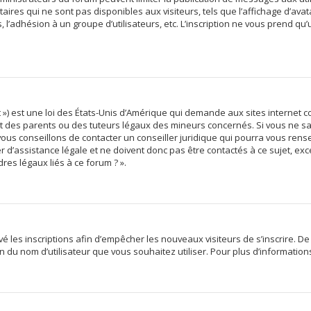
res qui ne sont pas disponibles aux visiteurs, tels que l’affichage d’avata
s, l’adhésion à un groupe d’utilisateurs, etc. L’inscription ne vous prend qu
 ») est une loi des États-Unis d’Amérique qui demande aux sites internet c
des parents ou des tuteurs légaux des mineurs concernés. Si vous ne sav
vous conseillons de contacter un conseiller juridique qui pourra vous rens
d’assistance légale et ne doivent donc pas être contactés à ce sujet, exce
res légaux liés à ce forum ? ».
ivé les inscriptions afin d’empêcher les nouveaux visiteurs de s’inscrire. 
tion du nom d’utilisateur que vous souhaitez utiliser. Pour plus d’informatio