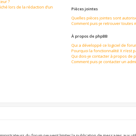
eur ?
iché lors de la rédaction d’un
Pièces jointes
Quelles pièces jointes sont autoris
Comment puis-je retrouver toutes m
À propos de phpBB
Qui a développé ce logiciel de for
Pourquoi la fonctionnalité X n’est 
Qui dois-je contacter à propos de 
Comment puis-je contacter un admi
n
dministrateurs du forum peuvent limiter la publication de messages aux util