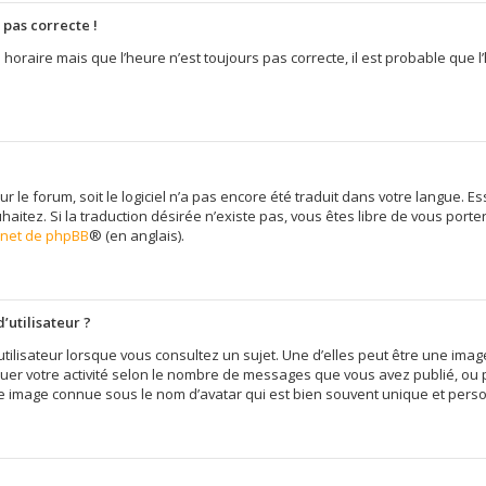
 pas correcte !
 horaire mais que l’heure n’est toujours pas correcte, il est probable que l
sur le forum, soit le logiciel n’a pas encore été traduit dans votre langue
uhaitez. Si la traduction désirée n’existe pas, vous êtes libre de vous por
ernet de phpBB
® (en anglais).
’utilisateur ?
tilisateur lorsque vous consultez un sujet. Une d’elles peut être une im
quer votre activité selon le nombre de messages que vous avez publié, ou pe
e image connue sous le nom d’avatar qui est bien souvent unique et person