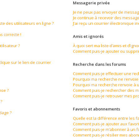
Messagerie privée
Je ne peux pas envoyer de message
Je continue à recevoir des messages
e des utilisateurs en ligne ?
J’ai reçu un courrier électronique i
s correcte !
Amis et ignorés
ilisateur ?
À quoi sert ma liste d’amis et d’igno
Comment puis-je ajouter ou supprime
ique sur le lien de courrier
Recherche dans les forums
Comment puis-je effectuer une re
Pourquoi ma recherche ne renvoie 
Pourquoi ma recherche renvoie à u
nse ?
Comment puis-je rechercher des 
Comment puis-je retrouver mes pro
 ?
Favoris et abonnements
ndage ?
Quelle est la différence entre les 
Comment puis-je ajouter aux favori
Comment puis-je m’abonner à un f
Comment puis-je résilier mes abo