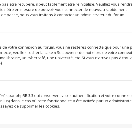
s être récupéré, il peut facilement être réinitialisé. Veuillez vous rendre
vriez être en mesure de pouvoir vous connecter de nouveau rapidement.
t de passe, nous vous invitons à contacter un administrateur du forum.
rs de votre connexion au forum, vous ne resterez connecté que pour une p
onnecté, veuillez cocher la case « Se souvenir de moi » lors de votre conn
librairie, un cybercafé, une université, etc. Si vous n’arrivez pas à trouve
té.
nérés par phpBB 3.3 qui conservent votre authentification et votre connex
non lus) dans le cas où cette fonctionnalité a été activée par un administr
ssayez de supprimer les cookies.