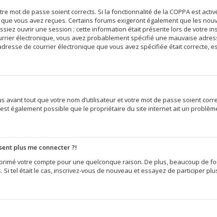
votre mot de passe soient corrects. Si la fonctionnalité de la COPPA est act
ns que vous avez reçues. Certains forums exigeront également que les nouvel
iez ouvrir une session ; cette information était présente lors de votre insc
ourrier électronique, vous avez probablement spécifié une mauvaise adress
e l’adresse de courrier électronique que vous avez spécifiée était correcte,
 avant tout que votre nom d’utilisateur et votre mot de passe soient correct
est également possible que le propriétaire du site internet ait un problème 
ésent plus me connecter ?!
supprimé votre compte pour une quelconque raison. De plus, beaucoup de f
s. Si tel était le cas, inscrivez-vous de nouveau et essayez de participer p