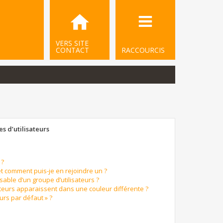
VERS SITE
CONTACT
RACCOURCIS
s d’utilisateurs
 ?
et comment puis-je en rejoindre un ?
able d’un groupe d’utilisateurs ?
ateurs apparaissent dans une couleur différente ?
urs par défaut » ?