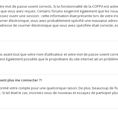
votre mot de passe soient corrects. Si la fonctionnalité de la COPPA est act
ns que vous avez reçues. Certains forums exigeront également que les nouvel
iez ouvrir une session ; cette information était présente lors de votre insc
ourrier électronique, vous avez probablement spécifié une mauvaise adress
e l’adresse de courrier électronique que vous avez spécifiée était correcte,
 avant tout que votre nom d’utilisateur et votre mot de passe soient correct
est également possible que le propriétaire du site internet ait un problème 
ésent plus me connecter ?!
supprimé votre compte pour une quelconque raison. De plus, beaucoup de f
s. Si tel était le cas, inscrivez-vous de nouveau et essayez de participer p