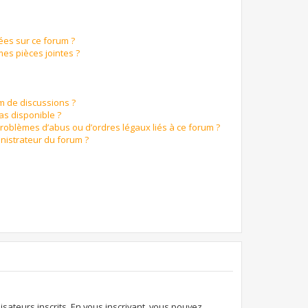
ées sur ce forum ?
es pièces jointes ?
um de discussions ?
pas disponible ?
problèmes d’abus ou d’ordres légaux liés à ce forum ?
nistrateur du forum ?
isateurs inscrits. En vous inscrivant, vous pouvez