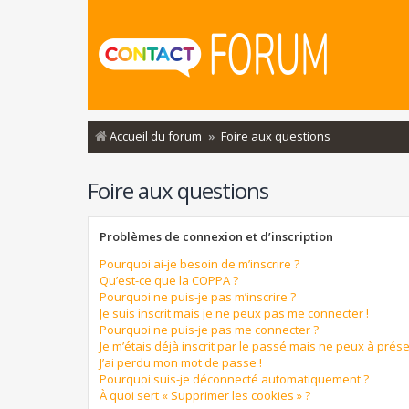
Accueil du forum
Foire aux questions
Foire aux questions
Problèmes de connexion et d’inscription
Pourquoi ai-je besoin de m’inscrire ?
Qu’est-ce que la COPPA ?
Pourquoi ne puis-je pas m’inscrire ?
Je suis inscrit mais je ne peux pas me connecter !
Pourquoi ne puis-je pas me connecter ?
Je m’étais déjà inscrit par le passé mais ne peux à prés
J’ai perdu mon mot de passe !
Pourquoi suis-je déconnecté automatiquement ?
À quoi sert « Supprimer les cookies » ?