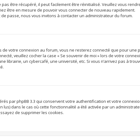
s être récupéré, il peut facilement être réinitialisé. Veuillez vous rendre
vriez être en mesure de pouvoir vous connecter de nouveau rapidement.
t de passe, nous vous invitons à contacter un administrateur du forum.
rs de votre connexion au forum, vous ne resterez connecté que pour une p
onnecté, veuillez cocher la case « Se souvenir de moi » lors de votre conn
librairie, un cybercafé, une université, etc. Si vous n’arrivez pas à trouve
té.
nérés par phpBB 3.3 qui conservent votre authentification et votre connex
non lus) dans le cas où cette fonctionnalité a été activée par un administr
ssayez de supprimer les cookies.