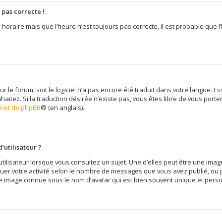
 pas correcte !
 horaire mais que l’heure n’est toujours pas correcte, il est probable que l
sur le forum, soit le logiciel n’a pas encore été traduit dans votre langue
uhaitez. Si la traduction désirée n’existe pas, vous êtes libre de vous por
ernet de phpBB
® (en anglais).
’utilisateur ?
tilisateur lorsque vous consultez un sujet. Une d’elles peut être une im
quer votre activité selon le nombre de messages que vous avez publié, ou pe
e image connue sous le nom d’avatar qui est bien souvent unique et person