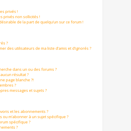
s privés !
 privés non sollicités !
ndésirable de la part de quelqu’un sur ce forum !
rés ?
r des utilisateurs de ma liste d’amis et d’ignorés ?
cherche dans un ou des forums ?
aucun résultat ?
ne page blanche ?!
membres ?
pres messages et sujets ?
favoris et les abonnements ?
s ou m’abonner à un sujet spécifique ?
orum spécifique ?
nnements ?