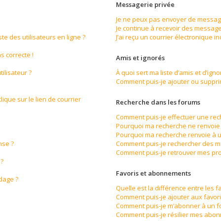
Messagerie privée
Je ne peux pas envoyer de message
Je continue à recevoir des messages
e des utilisateurs en ligne ?
J’ai reçu un courrier électronique i
s correcte !
Amis et ignorés
ilisateur ?
À quoi sert ma liste d’amis et d’igno
Comment puis-je ajouter ou supprime
ique sur le lien de courrier
Recherche dans les forums
Comment puis-je effectuer une re
Pourquoi ma recherche ne renvoie 
Pourquoi ma recherche renvoie à u
nse ?
Comment puis-je rechercher des 
Comment puis-je retrouver mes pro
 ?
Favoris et abonnements
ndage ?
Quelle est la différence entre les 
Comment puis-je ajouter aux favori
Comment puis-je m’abonner à un f
Comment puis-je résilier mes abo