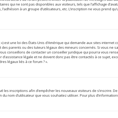
res qui ne sont pas disponibles aux visiteurs, tels que l’affichage d’avata
s, l’adhésion à un groupe d’utilisateurs, etc. L’inscription ne vous prend qu
 ») est une loi des États-Unis d’Amérique qui demande aux sites internet c
des parents ou des tuteurs légaux des mineurs concernés. Si vous ne sav
vous conseillons de contacter un conseiller juridique qui pourra vous rens
d’assistance légale et ne doivent donc pas être contactés à ce sujet, exce
res légaux liés à ce forum ? ».
ivé les inscriptions afin d’empêcher les nouveaux visiteurs de s’inscrire. 
tion du nom d’utilisateur que vous souhaitez utiliser. Pour plus d’informatio