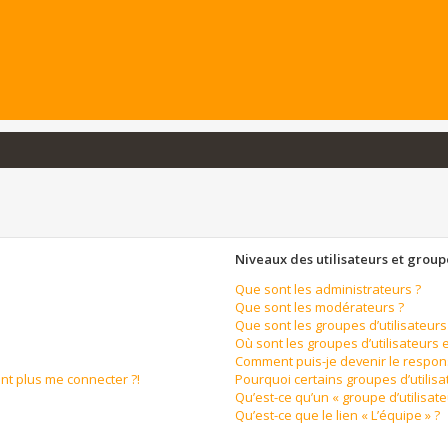
Niveaux des utilisateurs et groupe
Que sont les administrateurs ?
Que sont les modérateurs ?
Que sont les groupes d’utilisateurs
Où sont les groupes d’utilisateurs 
Comment puis-je devenir le respons
ent plus me connecter ?!
Pourquoi certains groupes d’utilis
Qu’est-ce qu’un « groupe d’utilisate
Qu’est-ce que le lien « L’équipe » ?