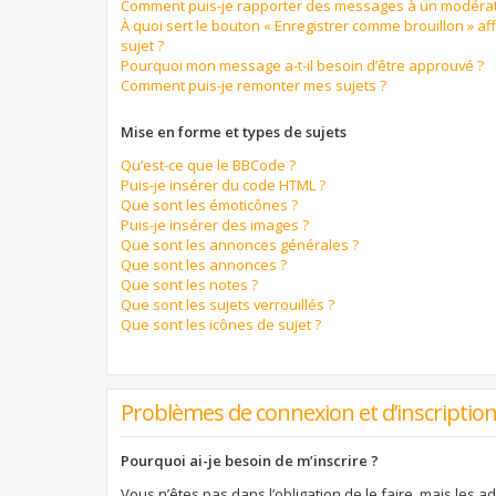
Comment puis-je rapporter des messages à un modérat
À quoi sert le bouton « Enregistrer comme brouillon » aff
sujet ?
Pourquoi mon message a-t-il besoin d’être approuvé ?
Comment puis-je remonter mes sujets ?
Mise en forme et types de sujets
Qu’est-ce que le BBCode ?
Puis-je insérer du code HTML ?
Que sont les émoticônes ?
Puis-je insérer des images ?
Que sont les annonces générales ?
Que sont les annonces ?
Que sont les notes ?
Que sont les sujets verrouillés ?
Que sont les icônes de sujet ?
Problèmes de connexion et d’inscriptio
Pourquoi ai-je besoin de m’inscrire ?
Vous n’êtes pas dans l’obligation de le faire, mais les a