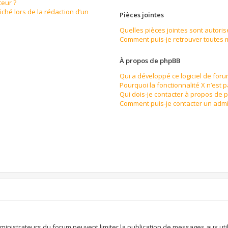
eur ?
iché lors de la rédaction d’un
Pièces jointes
Quelles pièces jointes sont autoris
Comment puis-je retrouver toutes m
À propos de phpBB
Qui a développé ce logiciel de for
Pourquoi la fonctionnalité X n’est 
Qui dois-je contacter à propos de 
Comment puis-je contacter un admi
n
dministrateurs du forum peuvent limiter la publication de messages aux util