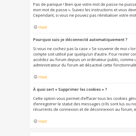
Pas de panique ! Bien que votre mot de passe ne puisse pa
mon mot de passe ». Suivez les instructions et vous de
Cependant, si vous ne pouvez pas réinitialiser votre mo
Haut
Pourquoi suis-je déconnecté automatiquement ?
Si vous ne cochez pas la case « Se souvenir de moi » lo
compte soit utilisé par quelqu’un d’autre. Pour rester c
accédez au forum depuis un ordinateur public, comme une 
administrateur du forum ait désactivé cette fonctionnali
Haut
À quoi sert « Supprimer les cookies » ?
Cette option vous permet d’effacer tous les cookies gé
d’enregistrer le statut des messages (s’ils sont lus ou 
récurrents de connexion et de déconnexion au forum, e
Haut