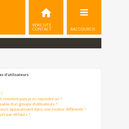
VERS SITE
CONTACT
RACCOURCIS
s d’utilisateurs
 ?
et comment puis-je en rejoindre un ?
able d’un groupe d’utilisateurs ?
ateurs apparaissent dans une couleur différente ?
urs par défaut » ?