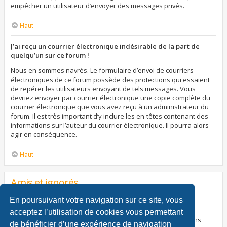
empêcher un utilisateur d’envoyer des messages privés.
Haut
J’ai reçu un courrier électronique indésirable de la part de
quelqu’un sur ce forum !
Nous en sommes navrés. Le formulaire d’envoi de courriers
électroniques de ce forum possède des protections qui essaient
de repérer les utilisateurs envoyant de tels messages. Vous
devriez envoyer par courrier électronique une copie complète du
courrier électronique que vous avez reçu à un administrateur du
forum. Il est très important d’y inclure les en-têtes contenant des
informations sur l’auteur du courrier électronique. Il pourra alors
agir en conséquence.
Haut
Amis et ignorés
En poursuivant votre navigation sur ce site, vous
À quoi sert ma liste d’amis et d’ignorés ?
acceptez l’utilisation de cookies vous permettant
Vous pouvez utiliser ces listes afin d’organiser et trier certains
de bénéficier d’une expérience de navigation