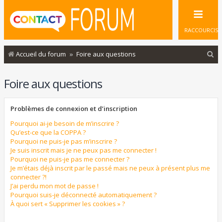
RACCOURCIS
R
Accueil du forum
Foire aux questions
e
Foire aux questions
c
h
Problèmes de connexion et d’inscription
e
r
Pourquoi ai-je besoin de m’inscrire ?
Qu’est-ce que la COPPA ?
c
Pourquoi ne puis-je pas m’inscrire ?
Je suis inscrit mais je ne peux pas me connecter !
h
Pourquoi ne puis-je pas me connecter ?
e
Je m’étais déjà inscrit par le passé mais ne peux à présent plus me
connecter ?!
r
J’ai perdu mon mot de passe !
Pourquoi suis-je déconnecté automatiquement ?
À quoi sert « Supprimer les cookies » ?