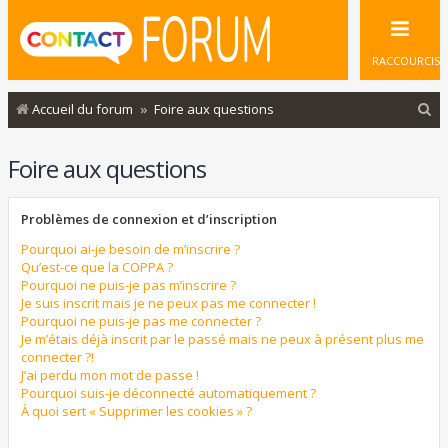
RACCOURCIS
R
Accueil du forum
Foire aux questions
e
Foire aux questions
c
h
Problèmes de connexion et d’inscription
e
r
Pourquoi ai-je besoin de m’inscrire ?
Qu’est-ce que la COPPA ?
c
Pourquoi ne puis-je pas m’inscrire ?
Je suis inscrit mais je ne peux pas me connecter !
h
Pourquoi ne puis-je pas me connecter ?
e
Je m’étais déjà inscrit par le passé mais ne peux à présent plus me
connecter ?!
r
J’ai perdu mon mot de passe !
Pourquoi suis-je déconnecté automatiquement ?
À quoi sert « Supprimer les cookies » ?