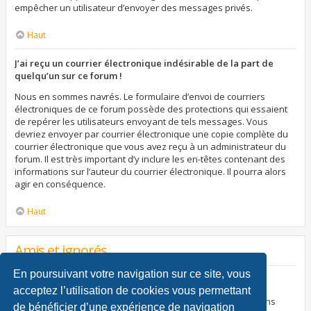
empêcher un utilisateur d’envoyer des messages privés.
Haut
J’ai reçu un courrier électronique indésirable de la part de
quelqu’un sur ce forum !
Nous en sommes navrés. Le formulaire d’envoi de courriers
électroniques de ce forum possède des protections qui essaient
de repérer les utilisateurs envoyant de tels messages. Vous
devriez envoyer par courrier électronique une copie complète du
courrier électronique que vous avez reçu à un administrateur du
forum. Il est très important d’y inclure les en-têtes contenant des
informations sur l’auteur du courrier électronique. Il pourra alors
agir en conséquence.
Haut
Amis et ignorés
En poursuivant votre navigation sur ce site, vous
À quoi sert ma liste d’amis et d’ignorés ?
acceptez l’utilisation de cookies vous permettant
Vous pouvez utiliser ces listes afin d’organiser et trier certains
de bénéficier d’une expérience de navigation