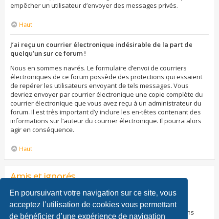
empêcher un utilisateur d’envoyer des messages privés.
Haut
J’ai reçu un courrier électronique indésirable de la part de
quelqu’un sur ce forum !
Nous en sommes navrés. Le formulaire d’envoi de courriers
électroniques de ce forum possède des protections qui essaient
de repérer les utilisateurs envoyant de tels messages. Vous
devriez envoyer par courrier électronique une copie complète du
courrier électronique que vous avez reçu à un administrateur du
forum. Il est très important d’y inclure les en-têtes contenant des
informations sur l’auteur du courrier électronique. Il pourra alors
agir en conséquence.
Haut
Amis et ignorés
En poursuivant votre navigation sur ce site, vous
À quoi sert ma liste d’amis et d’ignorés ?
acceptez l’utilisation de cookies vous permettant
Vous pouvez utiliser ces listes afin d’organiser et trier certains
de bénéficier d’une expérience de navigation