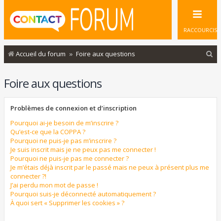
RACCOURCIS
R
Accueil du forum
Foire aux questions
e
Foire aux questions
c
h
Problèmes de connexion et d’inscription
e
r
Pourquoi ai-je besoin de m’inscrire ?
Qu’est-ce que la COPPA ?
c
Pourquoi ne puis-je pas m’inscrire ?
Je suis inscrit mais je ne peux pas me connecter !
h
Pourquoi ne puis-je pas me connecter ?
e
Je m’étais déjà inscrit par le passé mais ne peux à présent plus me
connecter ?!
r
J’ai perdu mon mot de passe !
Pourquoi suis-je déconnecté automatiquement ?
À quoi sert « Supprimer les cookies » ?