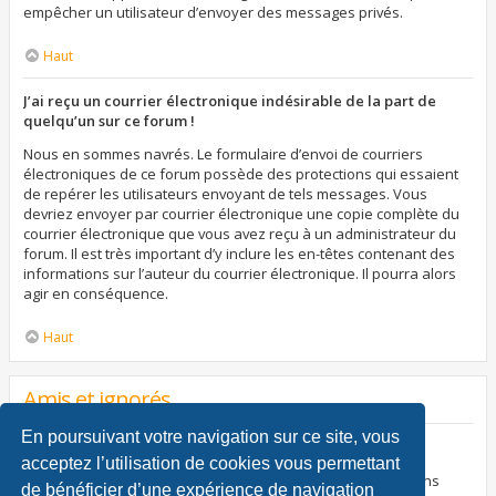
empêcher un utilisateur d’envoyer des messages privés.
Haut
J’ai reçu un courrier électronique indésirable de la part de
quelqu’un sur ce forum !
Nous en sommes navrés. Le formulaire d’envoi de courriers
électroniques de ce forum possède des protections qui essaient
de repérer les utilisateurs envoyant de tels messages. Vous
devriez envoyer par courrier électronique une copie complète du
courrier électronique que vous avez reçu à un administrateur du
forum. Il est très important d’y inclure les en-têtes contenant des
informations sur l’auteur du courrier électronique. Il pourra alors
agir en conséquence.
Haut
Amis et ignorés
En poursuivant votre navigation sur ce site, vous
À quoi sert ma liste d’amis et d’ignorés ?
acceptez l’utilisation de cookies vous permettant
Vous pouvez utiliser ces listes afin d’organiser et trier certains
de bénéficier d’une expérience de navigation