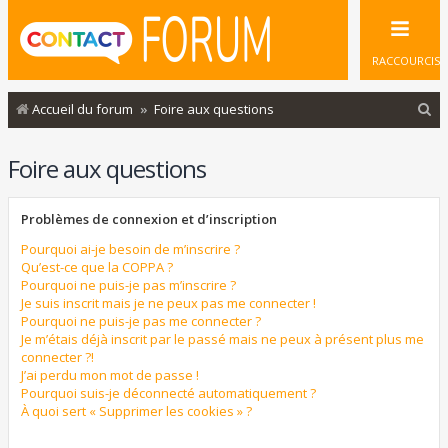
RACCOURCIS
R
Accueil du forum
Foire aux questions
e
Foire aux questions
c
h
Problèmes de connexion et d’inscription
e
r
Pourquoi ai-je besoin de m’inscrire ?
Qu’est-ce que la COPPA ?
c
Pourquoi ne puis-je pas m’inscrire ?
Je suis inscrit mais je ne peux pas me connecter !
h
Pourquoi ne puis-je pas me connecter ?
e
Je m’étais déjà inscrit par le passé mais ne peux à présent plus me
connecter ?!
r
J’ai perdu mon mot de passe !
Pourquoi suis-je déconnecté automatiquement ?
À quoi sert « Supprimer les cookies » ?