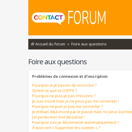
Accueil du forum
Foire aux questions
Foire aux questions
Problèmes de connexion et d’inscription
Pourquoi ai-je besoin de m’inscrire ?
Qu’est-ce que la COPPA ?
Pourquoi ne puis-je pas m’inscrire ?
Je suis inscrit mais je ne peux pas me connecter !
Pourquoi ne puis-je pas me connecter ?
Je m’étais déjà inscrit par le passé mais ne peux à prés
J’ai perdu mon mot de passe !
Pourquoi suis-je déconnecté automatiquement ?
À quoi sert « Supprimer les cookies » ?