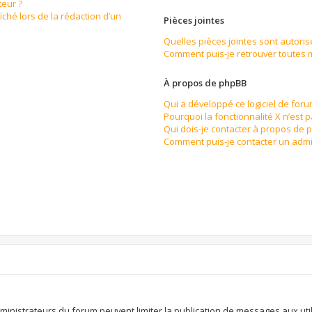
eur ?
iché lors de la rédaction d’un
Pièces jointes
Quelles pièces jointes sont autoris
Comment puis-je retrouver toutes m
À propos de phpBB
Qui a développé ce logiciel de for
Pourquoi la fonctionnalité X n’est 
Qui dois-je contacter à propos de 
Comment puis-je contacter un admi
n
dministrateurs du forum peuvent limiter la publication de messages aux util