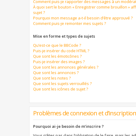
Comment puis-je rapporter des messages à un modérat
À quoi sert le bouton « Enregistrer comme brouillon » aff
sujet ?
Pourquoi mon message a-t-il besoin d’être approuvé ?
Comment puis-je remonter mes sujets ?
Mise en forme et types de sujets
Qu’est-ce que le BBCode ?
Puis-je insérer du code HTML ?
Que sont les émoticônes ?
Puis-je insérer des images ?
Que sont les annonces générales ?
Que sont les annonces ?
Que sont les notes ?
Que sont les sujets verrouillés ?
Que sont les icônes de sujet ?
Problèmes de connexion et d’inscriptio
Pourquoi ai-je besoin de m’inscrire ?
Vous n’êtes pas dans l’obligation de le faire, mais les a