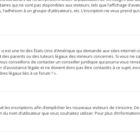
res qui ne sont pas disponibles aux visiteurs, tels que l’affichage d’avata
s, l’adhésion à un groupe d’utilisateurs, etc. L’inscription ne vous prend qu
 ») est une loi des États-Unis d’Amérique qui demande aux sites internet c
des parents ou des tuteurs légaux des mineurs concernés. Si vous ne sav
vous conseillons de contacter un conseiller juridique qui pourra vous rens
d’assistance légale et ne doivent donc pas être contactés à ce sujet, exce
res légaux liés à ce forum ? ».
ivé les inscriptions afin d’empêcher les nouveaux visiteurs de s’inscrire. 
tion du nom d’utilisateur que vous souhaitez utiliser. Pour plus d’informatio