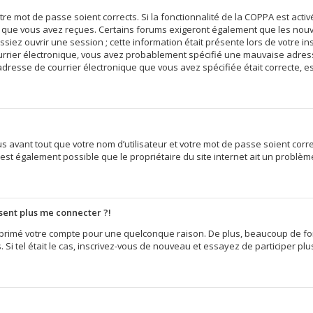
votre mot de passe soient corrects. Si la fonctionnalité de la COPPA est act
ns que vous avez reçues. Certains forums exigeront également que les nouvel
iez ouvrir une session ; cette information était présente lors de votre insc
ourrier électronique, vous avez probablement spécifié une mauvaise adress
e l’adresse de courrier électronique que vous avez spécifiée était correcte,
 avant tout que votre nom d’utilisateur et votre mot de passe soient correct
est également possible que le propriétaire du site internet ait un problème 
ésent plus me connecter ?!
supprimé votre compte pour une quelconque raison. De plus, beaucoup de f
s. Si tel était le cas, inscrivez-vous de nouveau et essayez de participer p