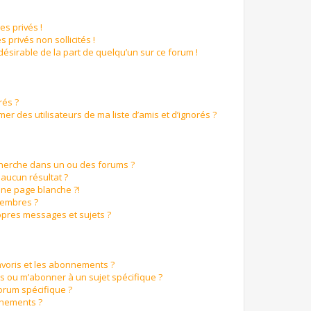
s privés !
 privés non sollicités !
ndésirable de la part de quelqu’un sur ce forum !
rés ?
r des utilisateurs de ma liste d’amis et d’ignorés ?
cherche dans un ou des forums ?
aucun résultat ?
ne page blanche ?!
membres ?
pres messages et sujets ?
favoris et les abonnements ?
s ou m’abonner à un sujet spécifique ?
orum spécifique ?
nnements ?