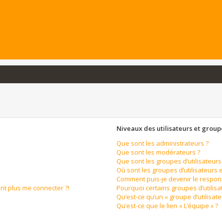
Niveaux des utilisateurs et groupe
Que sont les administrateurs ?
Que sont les modérateurs ?
Que sont les groupes d’utilisateurs
Où sont les groupes d’utilisateurs 
Comment puis-je devenir le respons
ent plus me connecter ?!
Pourquoi certains groupes d’utilis
Qu’est-ce qu’un « groupe d’utilisate
Qu’est-ce que le lien « L’équipe » ?