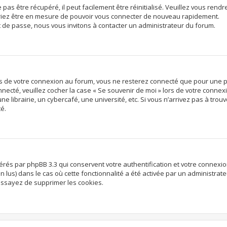
s être récupéré, il peut facilement être réinitialisé. Veuillez vous rendre
vriez être en mesure de pouvoir vous connecter de nouveau rapidement.
t de passe, nous vous invitons à contacter un administrateur du forum.
rs de votre connexion au forum, vous ne resterez connecté que pour une p
onnecté, veuillez cocher la case « Se souvenir de moi » lors de votre conn
librairie, un cybercafé, une université, etc. Si vous n’arrivez pas à trouve
té.
nérés par phpBB 3.3 qui conservent votre authentification et votre connex
non lus) dans le cas où cette fonctionnalité a été activée par un administr
ssayez de supprimer les cookies.