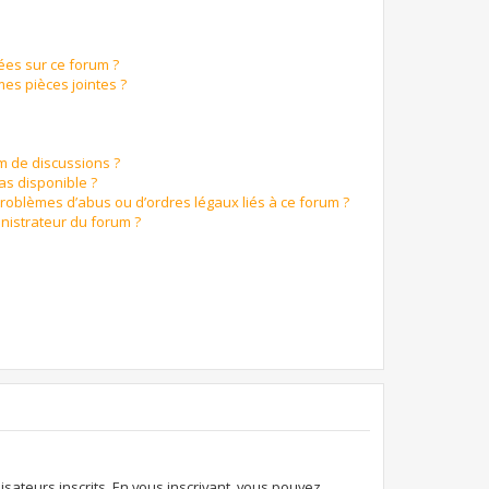
ées sur ce forum ?
es pièces jointes ?
um de discussions ?
pas disponible ?
problèmes d’abus ou d’ordres légaux liés à ce forum ?
nistrateur du forum ?
isateurs inscrits. En vous inscrivant, vous pouvez