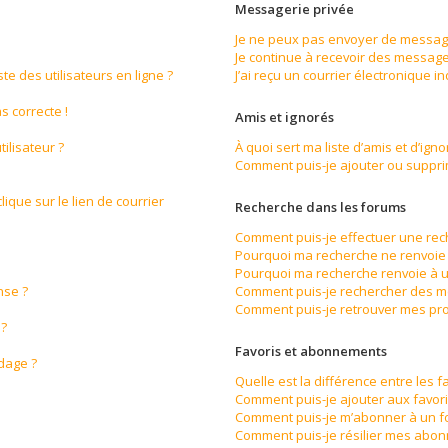
Messagerie privée
Je ne peux pas envoyer de message
Je continue à recevoir des messages
e des utilisateurs en ligne ?
J’ai reçu un courrier électronique i
s correcte !
Amis et ignorés
ilisateur ?
À quoi sert ma liste d’amis et d’igno
Comment puis-je ajouter ou supprime
ique sur le lien de courrier
Recherche dans les forums
Comment puis-je effectuer une re
Pourquoi ma recherche ne renvoie 
Pourquoi ma recherche renvoie à u
nse ?
Comment puis-je rechercher des 
Comment puis-je retrouver mes pro
 ?
Favoris et abonnements
ndage ?
Quelle est la différence entre les 
Comment puis-je ajouter aux favori
Comment puis-je m’abonner à un f
Comment puis-je résilier mes abo