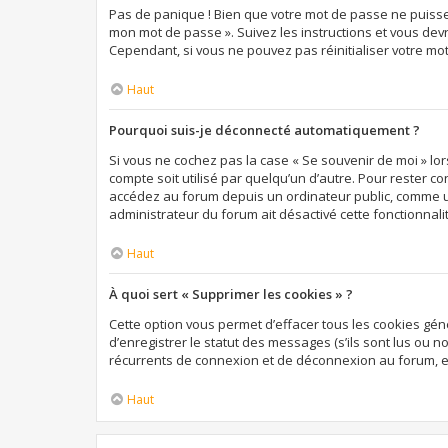
Pas de panique ! Bien que votre mot de passe ne puisse pa
mon mot de passe ». Suivez les instructions et vous de
Cependant, si vous ne pouvez pas réinitialiser votre mo
Haut
Pourquoi suis-je déconnecté automatiquement ?
Si vous ne cochez pas la case « Se souvenir de moi » lo
compte soit utilisé par quelqu’un d’autre. Pour rester c
accédez au forum depuis un ordinateur public, comme une 
administrateur du forum ait désactivé cette fonctionnali
Haut
À quoi sert « Supprimer les cookies » ?
Cette option vous permet d’effacer tous les cookies gé
d’enregistrer le statut des messages (s’ils sont lus ou 
récurrents de connexion et de déconnexion au forum, e
Haut