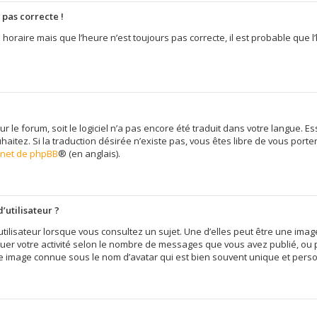
 pas correcte !
 horaire mais que l’heure n’est toujours pas correcte, il est probable que l
sur le forum, soit le logiciel n’a pas encore été traduit dans votre langue
uhaitez. Si la traduction désirée n’existe pas, vous êtes libre de vous por
ernet de phpBB
® (en anglais).
’utilisateur ?
tilisateur lorsque vous consultez un sujet. Une d’elles peut être une im
quer votre activité selon le nombre de messages que vous avez publié, ou pe
e image connue sous le nom d’avatar qui est bien souvent unique et person