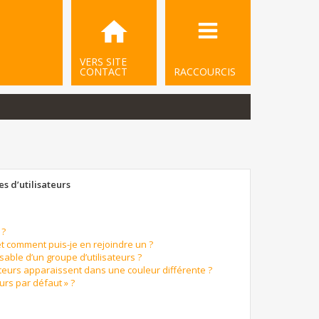
VERS SITE
CONTACT
RACCOURCIS
s d’utilisateurs
 ?
et comment puis-je en rejoindre un ?
able d’un groupe d’utilisateurs ?
ateurs apparaissent dans une couleur différente ?
urs par défaut » ?